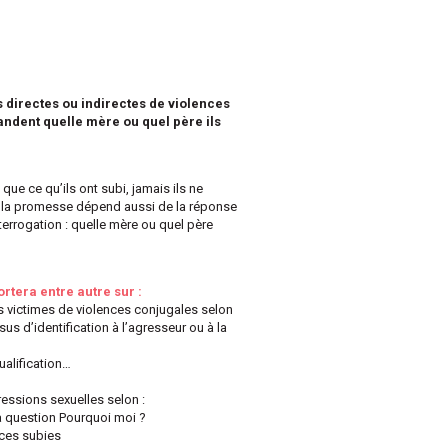
 directes ou indirectes de violences
ndent quelle mère ou quel père ils
ue ce qu’ils ont subi, jamais ils ne
 de la promesse dépend aussi de la réponse
terrogation : quelle mère ou quel père
ortera entre autre sur :
 victimes de violences conjugales selon
us d’identification à l’agresseur ou à la
qualification…
ressions sexuelles selon :
la question Pourquoi moi ?
nces subies