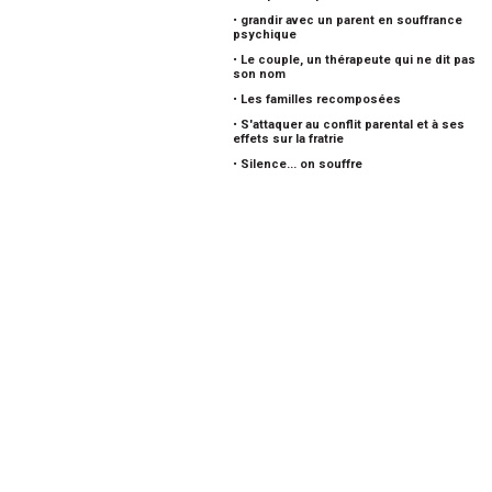
•
grandir avec un parent en souffrance
psychique
•
Le couple, un thérapeute qui ne dit pas
son nom
•
Les familles recomposées
•
S'attaquer au conflit parental et à ses
effets sur la fratrie
•
Silence... on souffre