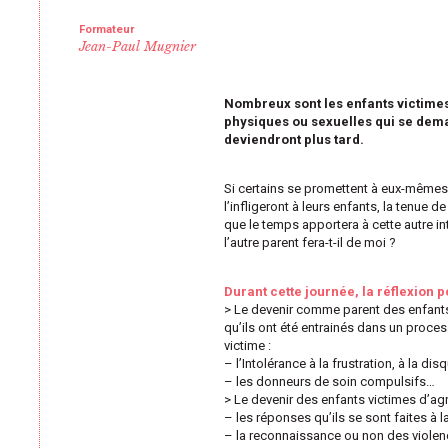
Formateur
Jean-Paul Mugnier
Nombreux sont les enfants victimes
physiques ou sexuelles qui se dema
deviendront plus tard.
Si certains se promettent à eux-mêmes q
l’infligeront à leurs enfants, la tenue
que le temps apportera à cette autre in
l’autre parent fera-t-il de moi ?
Durant cette journée, la réflexion p
> Le devenir comme parent des enfants
qu’ils ont été entrainés dans un process
victime :
– l’Intolérance à la frustration, à la dis
– les donneurs de soin compulsifs…
> Le devenir des enfants victimes d’ag
– les réponses qu’ils se sont faites à 
– la reconnaissance ou non des viole